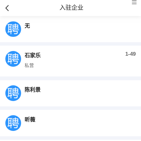
入驻企业
无
1-49
石家乐
私营
陈利景
昕薇