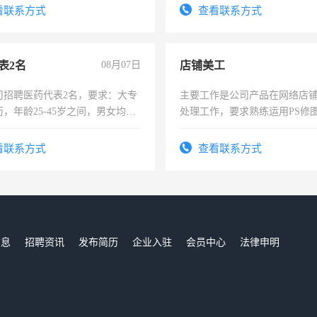
看联系方式
查看联系方式
表2名
08月07日
店铺美工
司招聘医药代表2名，要求：大专
主要工作是公司产品在网络店
，年龄25-45岁之间，男女均
处理工作，要求熟练运用PS修图
要具有营销经验，从事过医药代
作时间每天8小时，待遇优厚。
有医学资质的优先，底薪+绩效，
看联系方式
查看联系方式
。
信息
招聘资讯
发布简历
企业入驻
会员中心
法律申明
们