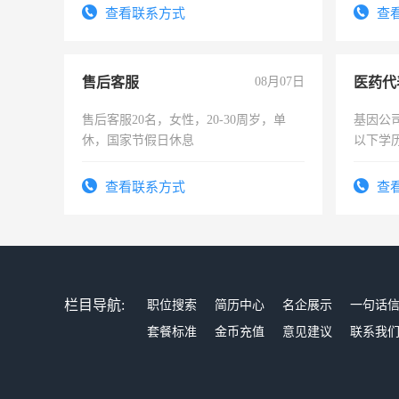
试用期1-3个月，转正后交纳五险，
查看联系方式
查
售后客服
08月07日
医药代
售后客服20名，女性，20-30周岁，单
基因公
休，国家节假日休息
以下学历
可，需
表或者
查看联系方式
查
交五险
栏目导航:
职位搜索
简历中心
名企展示
一句话
套餐标准
金币充值
意见建议
联系我