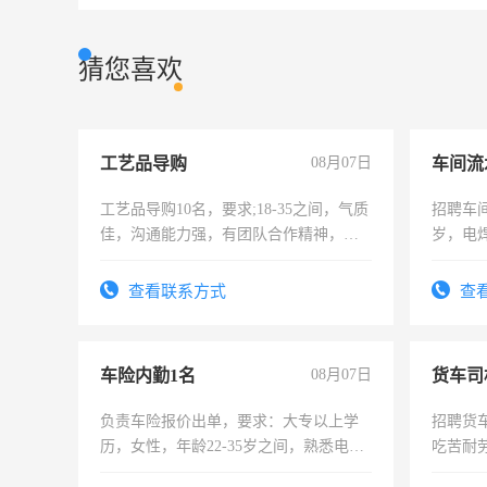
猜您喜欢
工艺品导购
08月07日
车间流
工艺品导购10名，要求;18-35之间，气质
招聘车间
佳，沟通能力强，有团队合作精神，有
岁，电
上进心，有工作经验者优先！
好。薪资
宿，免
查看联系方式
查
25号准
车险内勤1名
08月07日
货车司
负责车险报价出单，要求：大专以上学
招聘货
历，女性，年龄22-35岁之间，熟悉电脑
吃苦耐劳
操作，工作态度认真，具有团队精神，