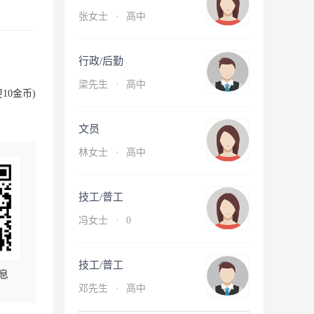
张女士
·
高中
行政/后勤
梁先生
·
高中
10金币)
文员
林女士
·
高中
技工/普工
冯女士
·
0
技工/普工
息
邓先生
·
高中