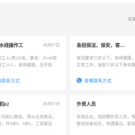
查
水线操作工
08月07日
急招保洁，保安，客服，工程
工人(男)20名，要求：20-40周
保洁要求55岁以下，身体健康
焊工10人，身体健康，无不良嗜
正常工作，保安55岁以下身体
：4500-7000元，标准八人间住
责任心形象端庄，遵纪守法，
费发放劳保用品，两班倒，每月
录，客服要求45岁以下高中以
看联系方式
查看联系方式
时发放工资，工作时间10小时
懂电脑工作认真，性格开朗有
能力，工程，懂水电维修。
机b2
08月07日
外贸人员
车司机b2数名，带从业资格证，
本地企业，现招聘外贸人员，
，开6米8，9米6，工资面议
售经验者优先，待遇面议。联