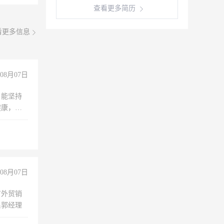
查看更多简历
看更多信息
08月07日
，能坚持
健康，有
无犯罪记
上文化，
良好沟通
08月07日
有外贸销
系郭经理